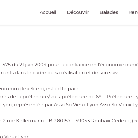
Accueil
Découvrir
Balades
Ren
575 du 21 juin 2004 pour la confiance en l’économie numériq
enants dans le cadre de sa réalisation et de son suivi.
n.com (le « Site »), est édité par :
auprès de la préfecture/sous-préfecture de 69 – Préfecture
05 Lyon, représentée par Asso So Vieux Lyon Asso So Vieux L
ué 2 rue Kellermann – BP 80157 – 59053 Roubaix Cedex 1, (co
So Vieux Lyon