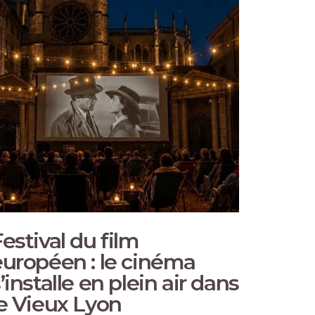
estival du film
La B
européen : le cinéma
Libra
’installe en plein air dans
citoy
le Vieux Lyon
sauve