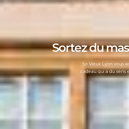
Sortez du mas
So Vieux Lyon vous a
cadeau qui a du sens e