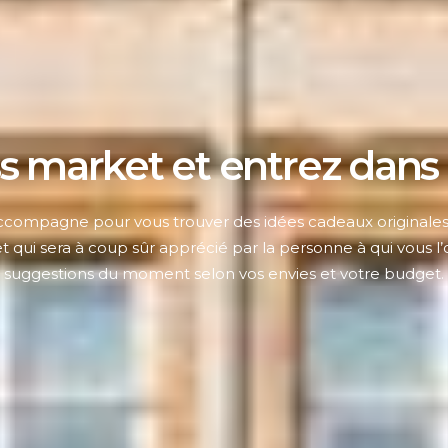
s market et entrez dans
ccompagne pour vous trouver des idées cadeaux originales 
t qui sera à coup sûr apprécié par la personne à qui vous l’
suggestions du moment selon vos envies et votre budget.