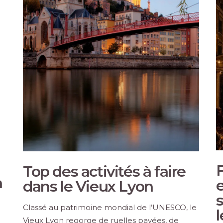
F
Top des activités à faire
n
dans le Vieux Lyon
s
Classé au patrimoine mondial de l’UNESCO, le
Vieux Lyon regorge de ruelles pavées, de