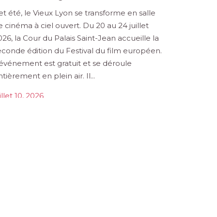
et été, le Vieux Lyon se transforme en salle
Le samedi
e cinéma à ciel ouvert. Du 20 au 24 juillet
Librairie
026, la Cour du Palais Saint-Jean accueille la
L’objectif
econde édition du Festival du film européen.
pour sout
’événement est gratuit et se déroule
initiative
tièrement en plein air. Il...
illustratr
seulement
illet 10, 2026
juillet 10,