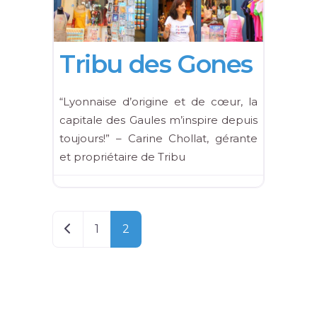
Favorite
Commerces insolites
Tribu des Gones
“Lyonnaise d’origine et de cœur, la
capitale des Gaules m’inspire depuis
toujours!” – Carine Chollat, gérante
et propriétaire de Tribu
Posts navigation
Newer posts
1
2