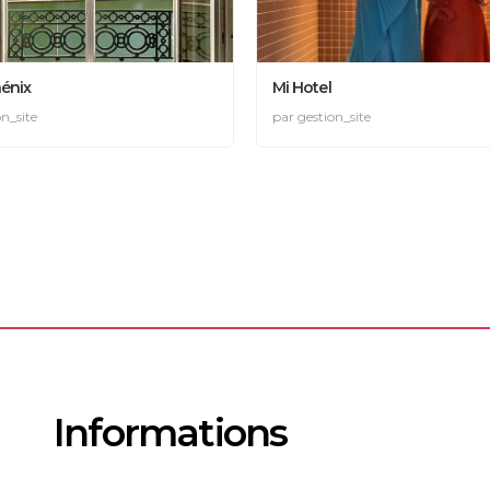
énix
Mi Hotel
on_site
par gestion_site
Informations