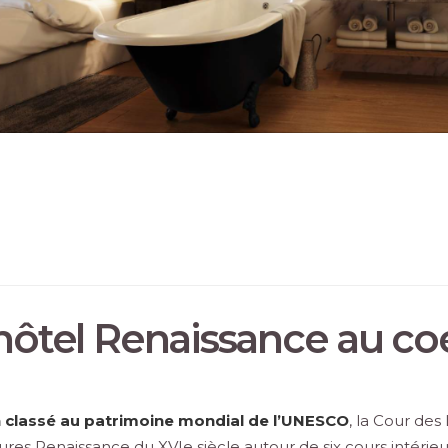
hôtel Renaissance au co
 classé au patrimoine mondial de l’UNESCO
, la Cour des
res Renaissance du XVIe siècle autour de six cours intérieu