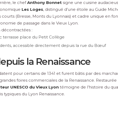
rière, le chef
Anthony Bonnet
signe une cuisine audacieus
stronomique
Les Loges
, distingué d’une étoile au Guide Mich
s courts (Bresse, Monts du Lyonnais) et cadre unique en fo
ronomie de passage dans le Vieux Lyon.
 décontractées :
c terrasse place du Petit Collège
sidents, accessible directement depuis la rue du Bœuf
depuis la Renaissance
tent pour certains de 1341 et furent bâtis par des marcha
des grandes foires commerciales de la Renaissance. Restaurée
teur UNESCO du Vieux Lyon
témoigne de l’histoire du quar
 vis typiques du Lyon Renaissance.