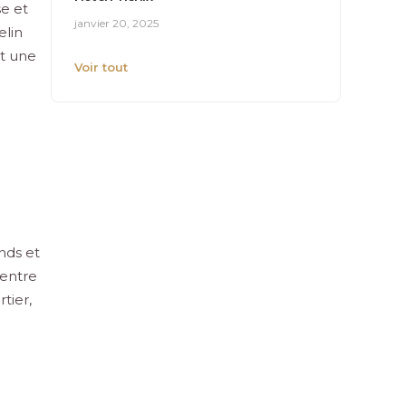
e et
janvier 20, 2025
elin
nt une
Voir tout
nds et
 entre
tier,