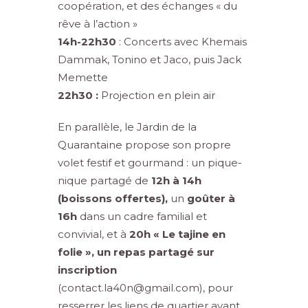
coopération, et des échanges « du
rêve à l’action »
14h-22h30
: Concerts avec Khemais
Dammak, Tonino et Jaco, puis Jack
Memette
22h30 :
Projection en plein air
En parallèle, le Jardin de la
Quarantaine propose son propre
volet festif et gourmand : un pique-
nique partagé de
12h à 14h
(boissons offertes),
un
goûter à
16h
dans un cadre familial et
convivial, et à
20h « Le tajine en
folie », un repas partagé sur
inscription
(
contact.la40n@gmail.com
), pour
resserrer les liens de quartier avant