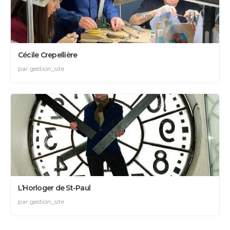
Cécile Crepellière
par gestion_site
L’Horloger de St-Paul
par gestion_site